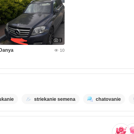
1
Danya
10
ukanie
striekanie semena
chatovanie