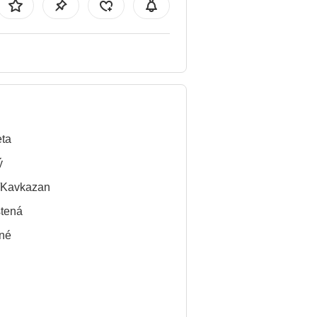
ta
ý
/Kavkazan
tená
né