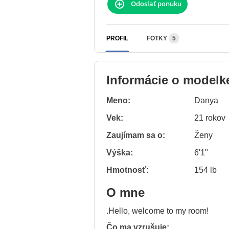
Odoslať ponuku
PROFIL
FOTKY
5
Informácie o modelk
Meno:
Danya
Vek:
21 rokov
Zaujímam sa o:
Ženy
Výška:
6'1"
Hmotnosť:
154 lb
O mne
.Hello, welcome to my room!
Čo ma vzrušuje: