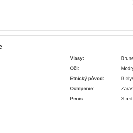
e
Vlasy:
Brune
Oči:
Modr
Etnický pôvod:
Biely
Ochlpenie:
Zaras
Penis:
Stred