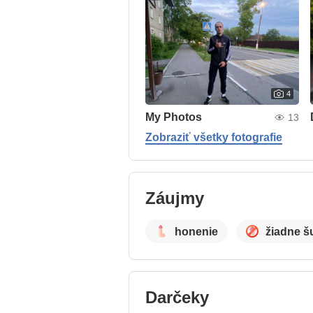
4
My Photos
13
Zobraziť všetky fotografie
Záujmy
honenie
žiadne š
Darčeky