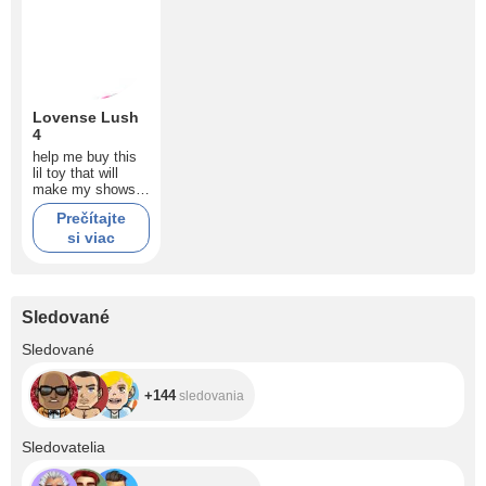
Lovense Lush
4
help me buy this
lil toy that will
make my shows
even spicy ?
Prečítajte
si viac
Sledované
+144
Sledované
+144
sledovania
+934
Sledovatelia