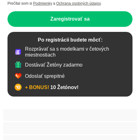
Prečítal som si
Podmienky
a
Ochrana osobných údajov
.
Zaregistrovať sa
Po registrácii budete môcť:
Rozprávať sa s modelkami v četových
miestnostiach
Dostávať Žetóny zadarmo
Odoslať sprepitné
+ BONUS!
10 Žetónov!
Anál
Arabky
Babes