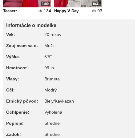
1:00
0:31
134
93
Teaserr
Happy V Day
Informácie o modelke
Vek:
20 rokov
Zaujímam sa o:
Muži
Výška:
5'5"
Hmotnosť:
99 lb
Vlasy:
Bruneta
Oči:
Modrý
Etnický pôvod:
Biely/Kavkazan
Ochlpenie:
Vyholená
Poprsie:
Stredné
Zadok:
Stredné