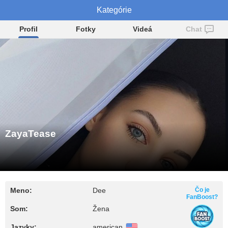
ZayaTease
Kategórie
Profil
Fotky
Videá
Chat
ZayaTease
Meno:
Dee
Čo je
FanBoost?
Som:
Žena
Jazyky:
american